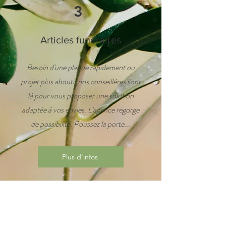
3
Articles funéraires
Besoin d'une plaque rapidement ou
projet plus abouti, nos conseillères sont
là pour vous proposer une solution
adaptée à vos envies. L'agence regorge
de possibilité. Poussez la porte...
Plus d'infos